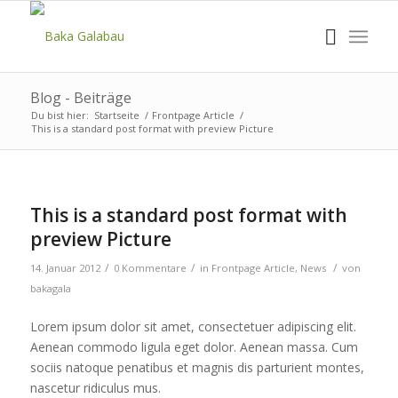
Blog - Beiträge
Du bist hier:
Startseite
/
Frontpage Article
/
This is a standard post format with preview Picture
This is a standard post format with
preview Picture
/
/
/
14. Januar 2012
0 Kommentare
in
Frontpage Article
,
News
von
bakagala
Lorem ipsum dolor sit amet, consectetuer adipiscing elit.
Aenean commodo ligula eget dolor. Aenean massa. Cum
sociis natoque penatibus et magnis dis parturient montes,
nascetur ridiculus mus.